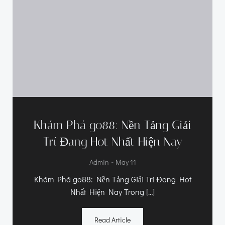
Khám Phá go88: Nền Tảng Giải
Trí Đang Hot Nhất Hiện Nay
-
Admin
May 11
Khám Phá go88: Nền Tảng Giải Trí Đang Hot
Nhất Hiện Nay Trong […]
Read Article