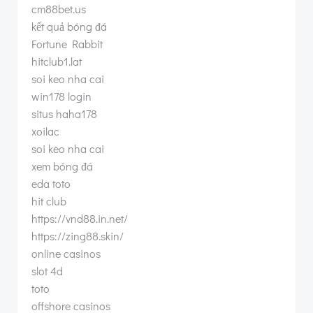
cm88bet.us
kết quả bóng đá
Fortune Rabbit
hitclub1.lat
soi keo nha cai
win178 login
situs haha178
xoilac
soi keo nha cai
xem bóng đá
eda toto
hit club
https://vnd88.in.net/
https://zing88.skin/
online casinos
slot 4d
toto
offshore casinos