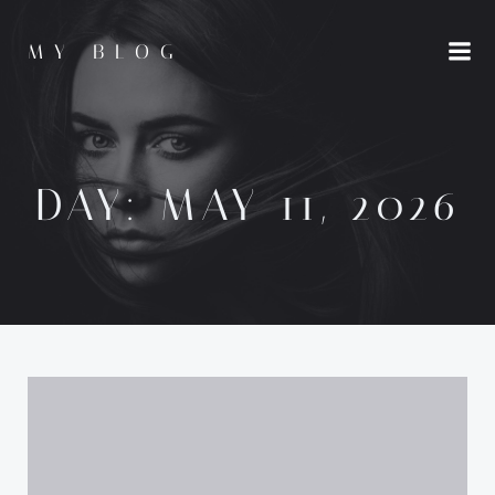
Skip
to
MY BLOG
content
DAY:
MAY 11, 2026