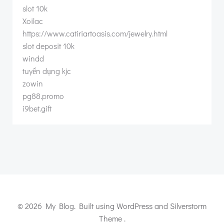
slot 10k
Xoilac
https://www.catiriartoasis.com/jewelry.html
slot deposit 10k
windd
tuyển dụng kjc
zowin
pg88.promo
i9bet.gift
© 2026 My Blog. Built using WordPress and Silverstorm
Theme .